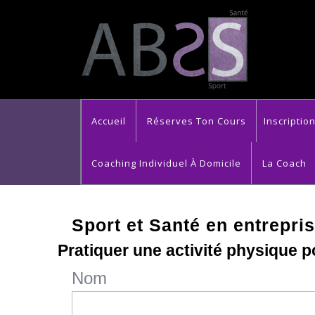
Skip
to
content
Accueil
Réserves Ton Cours
Inscriptio
Coaching Individuel À Domicile
La Coach
Sport et Santé en entrepri
Pratiquer une activité physique p
Nom