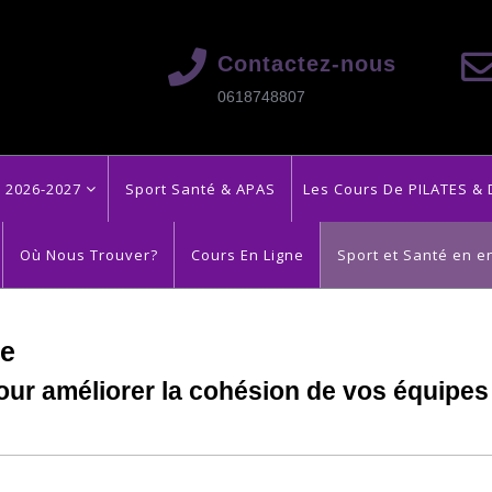
Contactez-nous
0618748807
n 2026-2027
Sport Santé & APAS
Les Cours De PILATES & 
Où Nous Trouver?
Cours En Ligne
Sport et Santé en e
se
our améliorer la cohésion de vos équipes 