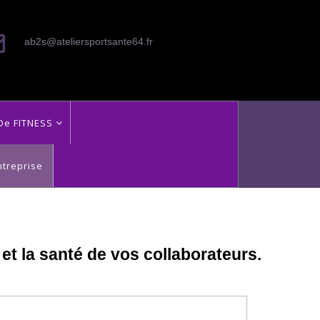
ab2s@ateliersportsante64.fr
De FITNESS
ntreprise
et la santé de vos collaborateurs.